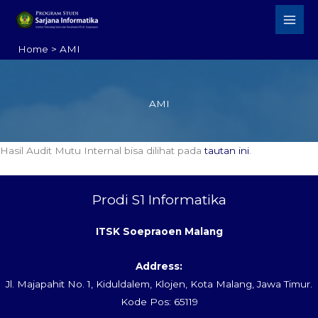
Skip
to
content
Home
AMI
AMI
Hasil Audit Mutu Internal bisa dilihat pada
tautan ini
.
Prodi S1 Informatika
ITSK Soepraoen Malang
Address:
Jl. Majapahit No. 1, Kiduldalem, Klojen, Kota Malang, Jawa Timur.
Kode Pos: 65119