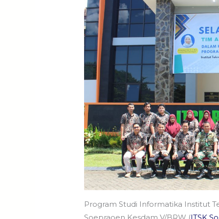
Program Studi Informatika Institut T
Soepraoen Kesdam V/BRW (
ITSK S