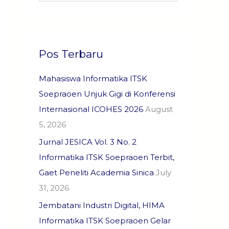
e
a
r
c
Pos Terbaru
h
f
Mahasiswa Informatika ITSK
o
Soepraoen Unjuk Gigi di Konferensi
r
Internasional ICOHES 2026
August
:
5, 2026
Jurnal JESICA Vol. 3 No. 2
Informatika ITSK Soepraoen Terbit,
Gaet Peneliti Academia Sinica
July
31, 2026
Jembatani Industri Digital, HIMA
Informatika ITSK Soepraoen Gelar