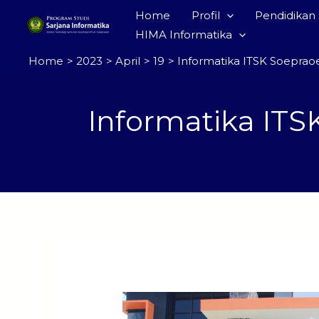
Skip
Home
Profil
Pendidikan
to
HIMA Informatika
content
Home
2023
April
19
Informatika ITSK Soepraoe
Informatika ITS