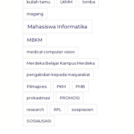
kuliah tamu
LKMM
lomba
magang
Mahasiswa Informatika
MBKM
medical computer vision
Merdeka Belajar Kampus Merdeka
pengabdian kepada masyarakat
Pilmapres
PKM
PMB
prokastinasi
PROMOSI
research
RPL
soepraoen
SOSIALISASI