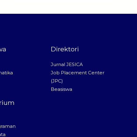
wa
Direktori
Jurnal JESICA
atika
Job Placement Center
(JPC)
Beasiswa
rium
graman
ata