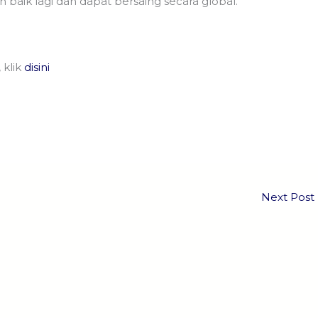
 baik lagi dan dapat bersaing secara global.
 klik
disini
Next Post