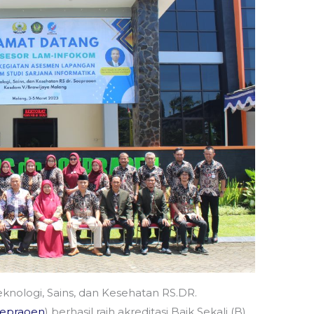
eknologi, Sains, dan Kesehatan RS.DR.
oepraoen
) berhasil raih akreditasi Baik Sekali (B)