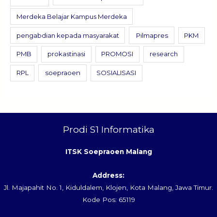
Merdeka Belajar Kampus Merdeka
pengabdian kepada masyarakat
Pilmapres
PKM
PMB
prokastinasi
PROMOSI
research
RPL
soepraoen
SOSIALISASI
Prodi S1 Informatika
ITSK Soepraoen Malang
Address:
Jl. Majapahit No. 1, Kiduldalem, Klojen, Kota Malang, Jawa Timur.
Kode Pos: 65119