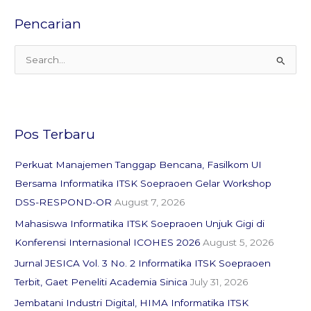
Pencarian
S
e
a
r
c
Pos Terbaru
h
Perkuat Manajemen Tanggap Bencana, Fasilkom UI
f
Bersama Informatika ITSK Soepraoen Gelar Workshop
o
DSS-RESPOND-OR
August 7, 2026
r
:
Mahasiswa Informatika ITSK Soepraoen Unjuk Gigi di
Konferensi Internasional ICOHES 2026
August 5, 2026
Jurnal JESICA Vol. 3 No. 2 Informatika ITSK Soepraoen
Terbit, Gaet Peneliti Academia Sinica
July 31, 2026
Jembatani Industri Digital, HIMA Informatika ITSK