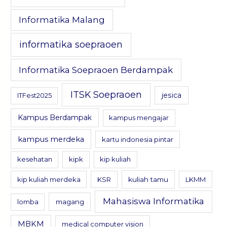
Informatika Malang
informatika soepraoen
Informatika Soepraoen Berdampak
ITSK Soepraoen
jesica
ITFest2025
Kampus Berdampak
kampus mengajar
kampus merdeka
kartu indonesia pintar
kesehatan
kipk
kip kuliah
kip kuliah merdeka
KSR
kuliah tamu
LKMM
Mahasiswa Informatika
lomba
magang
MBKM
medical computer vision