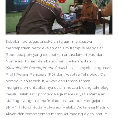
Sebelum bertugas di sekolah tujuan, mahasiswa
mendapatkan pembekalan dari Tim Kampus Mengajar.
Beberapa poin yang didapatkan antara lain Literasi dan
Numerasi; Tujuan Pembangunan Berkelanjutan
(
Sustainable Development Goals/
SDG); Proyek Penguatan
Profil Pelajar Pancasila (P5); dan Adaptasi Teknologi. Dari
pembekalan tersebut, Alwan dan teman-teman
mengimplementasikannya dalam inovasi bidang teknologi
melalui salah satu program kerja mereka, yaitu Pameran
Mading. Dengan tema ‘Kolaborasi Kampus Mengajar x
SMPN 1 Nurul Huda Mulyorejo Melalui Digitalisasi Mading’,
Alwan dan teman-teman membuat mading digital atau
e-