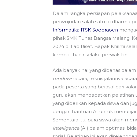
Dalam rangka persiapan pelaksana
perwujudan salah satu tri dharma p
Informatika
ITSK Soepraoen
menga
pihak SMK Tunas Bangsa Malang. Keg
2024 di Lab Riset. Bapak Khilmi se
kembali hadir selaku perwakilan.
Ada banyak hal yang dibahas dalam di
rundown
acara, teknis jalannya ac
pada peserta yang berasal dari kal
guru akan mendapatkan pelatihan 
yang diberikan kepada siswa dan j
dengan bantuan AI untuk menunjang 
Sementara itu, para siswa akan m
intelligence
(AI) dalam optimasi bid
sosial. Pelatihan ini akan diselengg