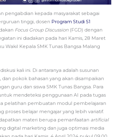
an pengabdian kepada masyarakat sebagai
erguruan tinggi, dosen
Program Studi S1
dakan
Focus Group Discussion
(FGD) dengan
iatan ini diadakan pada hari Kamis, 28 Maret
laku Wakil Kepala SMK Tunas Bangsa Malang
skusi kali ini. Di antaranya adalah susunan
ara, dan pokok bahasan yang akan disampaikan
angan guru dan siswa SMK Tunas Bangsa. Para
untuk mendeteksi penggunaan AI pada tugas
uga pelatihan pembuatan modul pembelajaran
proses belajar mengajar yang lebih variatif.
endapatkan materi berupa pemanfaatan
artificial
ang digital marketing dan juga optimasi media
arakan pada hari Kamis, 4 April 2024 pukul 09.00