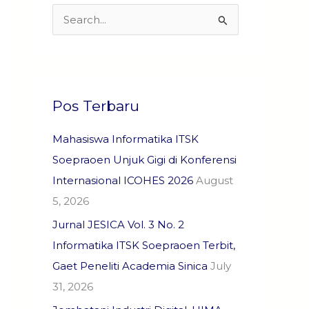
S
e
a
r
c
Pos Terbaru
h
f
Mahasiswa Informatika ITSK
o
Soepraoen Unjuk Gigi di Konferensi
r
Internasional ICOHES 2026
August
:
5, 2026
Jurnal JESICA Vol. 3 No. 2
Informatika ITSK Soepraoen Terbit,
Gaet Peneliti Academia Sinica
July
31, 2026