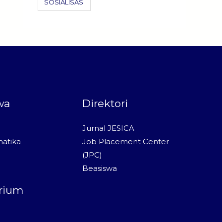
SOSIALISASI
wa
Direktori
Jurnal JESICA
atika
Job Placement Center
(JPC)
Beasiswa
rium