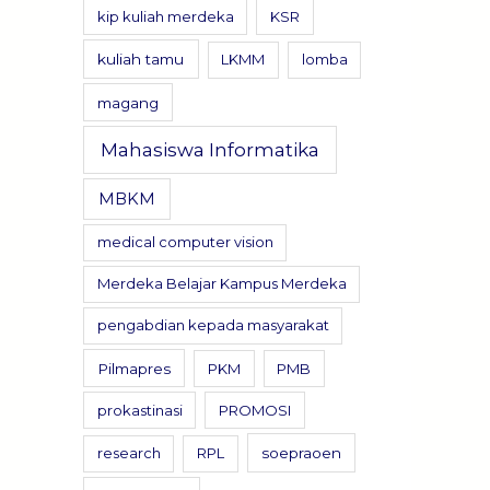
kip kuliah merdeka
KSR
kuliah tamu
LKMM
lomba
magang
Mahasiswa Informatika
MBKM
medical computer vision
Merdeka Belajar Kampus Merdeka
pengabdian kepada masyarakat
Pilmapres
PKM
PMB
prokastinasi
PROMOSI
research
RPL
soepraoen